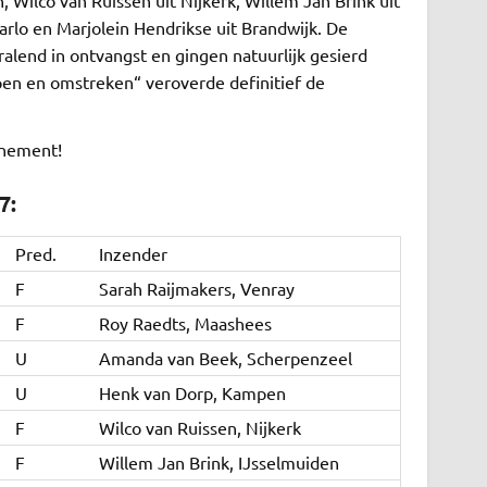
Wilco van Ruissen uit Nijkerk, Willem Jan Brink uit
arlo en Marjolein Hendrikse uit Brandwijk. De
lend in ontvangst en gingen natuurlijk gesierd
en en omstreken“ veroverde definitief de
enement!
7:
Pred.
Inzender
F
Sarah Raijmakers, Venray
F
Roy Raedts, Maashees
U
Amanda van Beek, Scherpenzeel
U
Henk van Dorp, Kampen
F
Wilco van Ruissen, Nijkerk
F
Willem Jan Brink, IJsselmuiden