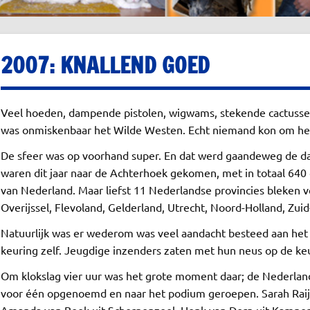
2007: KNALLEND GOED
Veel hoeden, dampende pistolen, wigwams, stekende cactussen
was onmiskenbaar het Wilde Westen. Echt niemand kon om he
De sfeer was op voorhand super. En dat werd gaandeweg de da
waren dit jaar naar de Achterhoek gekomen, met in totaal 640 
van Nederland. Maar liefst 11 Nederlandse provincies bleken 
Overijssel, Flevoland, Gelderland, Utrecht, Noord-Holland, Zu
Natuurlijk was er wederom was veel aandacht besteed aan het
keuring zelf. Jeugdige inzenders zaten met hun neus op de keu
Om klokslag vier uur was het grote moment daar; de Nederl
voor één opgenoemd en naar het podium geroepen. Sarah Raij