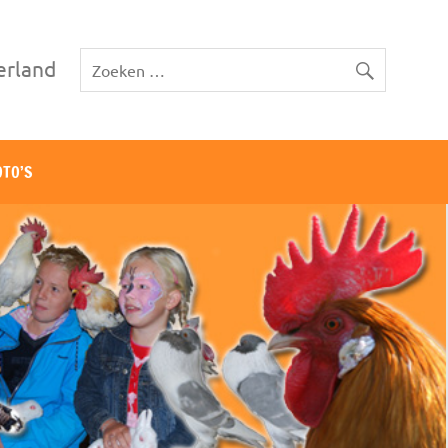
erland
OTO’S