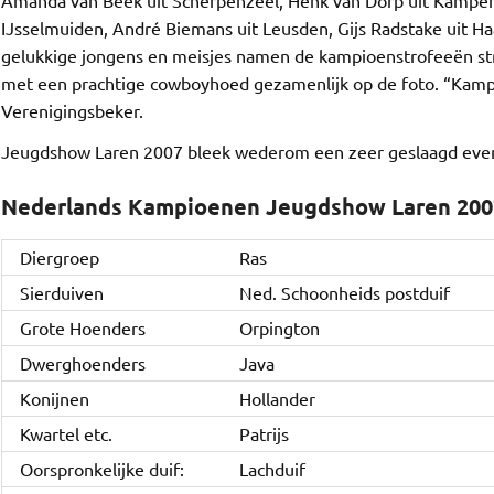
Amanda van Beek uit Scherpenzeel, Henk van Dorp uit Kampen, 
IJsselmuiden, André Biemans uit Leusden, Gijs Radstake uit Ha
gelukkige jongens en meisjes namen de kampioenstrofeeën stra
met een prachtige cowboyhoed gezamenlijk op de foto. “Kamp
Verenigingsbeker.
Jeugdshow Laren 2007 bleek wederom een zeer geslaagd ev
Nederlands Kampioenen Jeugdshow Laren 200
Diergroep
Ras
Sierduiven
Ned. Schoonheids postduif
Grote Hoenders
Orpington
Dwerghoenders
Java
Konijnen
Hollander
Kwartel etc.
Patrijs
Oorspronkelijke duif:
Lachduif