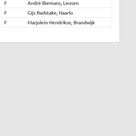
F
André Biemans, Leusen
F
Gijs Radstake, Haarlo
F
Marjolein Hendrikse, Brandwijk