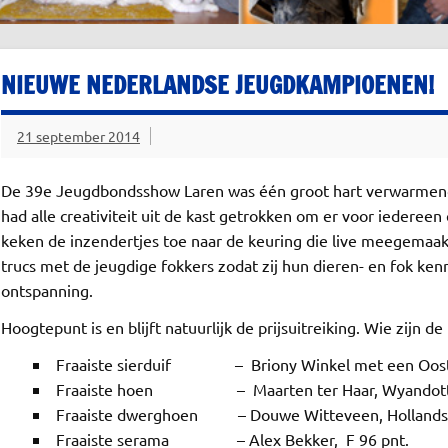
NIEUWE NEDERLANDSE JEUGDKAMPIOENEN!
21 september 2014
De 39e Jeugdbondsshow Laren was één groot hart verwarmend 
had alle creativiteit uit de kast getrokken om er voor iedere
keken de inzendertjes toe naar de keuring die live meegemaa
trucs met de jeugdige fokkers zodat zij hun dieren- en fok kenn
ontspanning.
Hoogtepunt is en blijft natuurlijk de prijsuitreiking. Wie zij
Fraaiste sierduif – Briony Winkel met een Ooste
Fraaiste hoen – Maarten ter Haar, Wyandotte 
Fraaiste dwerghoen – Douwe Witteveen, Hollandse k
Fraaiste serama – Alex Bekker, F 96 pnt.