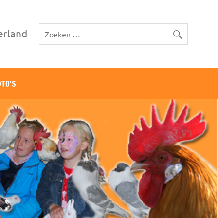
erland
OTO’S