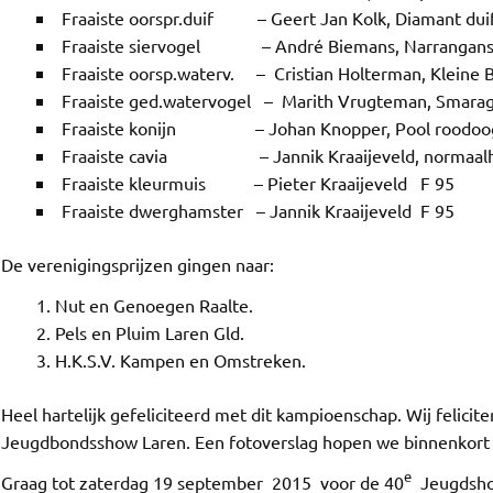
Fraaiste oorspr.duif – Geert Jan Kolk, Diamant duif
Fraaiste siervogel – André Biemans, Narranganse
Fraaiste oorsp.waterv. – Cristian Holterman, Kleine Br
Fraaiste ged.watervogel – Marith Vrugteman, Smara
Fraaiste konijn – Johan Knopper, Pool roodoog 
Fraaiste cavia – Jannik Kraaijeveld, normaalha
Fraaiste kleurmuis – Pieter Kraaijeveld F 95
Fraaiste dwerghamster – Jannik Kraaijeveld F 95
ook
r
De verenigingsprijzen gingen naar:
Nut en Genoegen Raalte.
Pels en Pluim Laren Gld.
H.K.S.V. Kampen en Omstreken.
Heel hartelijk gefeliciteerd met dit kampioenschap. Wij felicit
Jeugdbondsshow Laren. Een fotoverslag hopen we binnenkort op
e
Graag tot zaterdag 19 september 2015 voor de 40
Jeugdsho