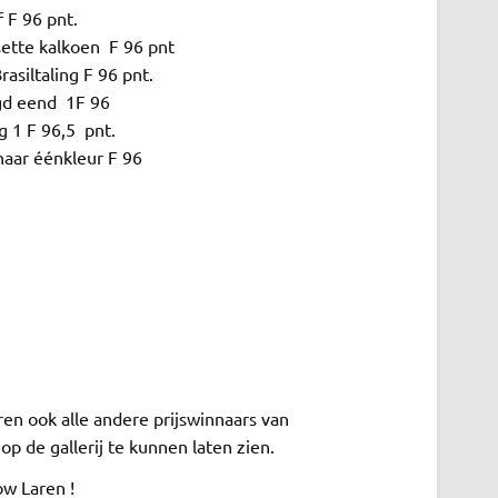
 F 96 pnt.
tte kalkoen F 96 pnt
asiltaling F 96 pnt.
gd eend 1F 96
1 F 96,5 pnt.
ar éénkleur F 96
eren ook alle andere prijswinnaars van
 de gallerij te kunnen laten zien.
w Laren !