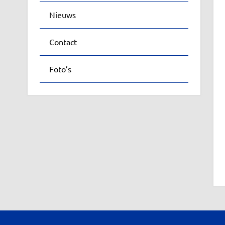
Nieuws
Contact
Foto’s
Faceb
Twitte