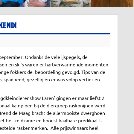
KEND!
eptember! Ondanks de vele ijspegels, de
tsen en ski’s waren er hartverwarmende momenten
jonge fokkers de beoordeling gevolgd. Tips van de
 spannend, gezellig en er was volop vertier en
ugdkleindierenshow Laren’ gingen er maar liefst 2
tionaal kampioen bij de diergroep raskonijnen werd
e. Brend de Maag bracht de allermooiste dwerghoen
met het zeldzame en hoogst haalbare predikaat U
gestelde raskenmerken. Alle prijswinnaars heel