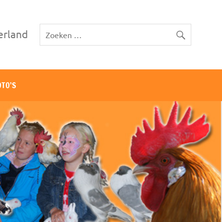
erland
OTO’S