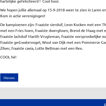
hartelijke gefeliciteerd ! Cool hoor.
We hopen jullie allemaal op 15-9-2018 weer te zien in Laren en
Kom in actie verenigingen!
De kampioenen zijn: Fraaiste sierduif, Leon Kocken met een T
met een Fries hoen, fraaiste dwerghoen, Brend de Maag met een
fraaiste lachduif Marith Vrugteman, fraaiste oorspronkelijke
fraaiste ged.watervogel, Wout van Dijk met een Pommerse Gans,
Zilver, fraaiste cavia, Lotte Beltman met een Rex.
ook
r
COOL hè!
Nieuws
©