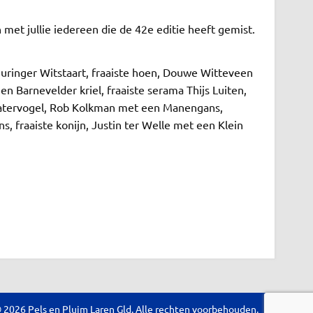
 met jullie iedereen die de 42e editie heeft gemist.
huringer Witstaart, fraaiste hoen, Douwe Witteveen
 Barnevelder kriel, fraaiste serama Thijs Luiten,
 watervogel, Rob Kolkman met een Manengans,
 fraaiste konijn, Justin ter Welle met een Klein
 2026 Pels en Pluim Laren Gld. Alle rechten voorbehouden.